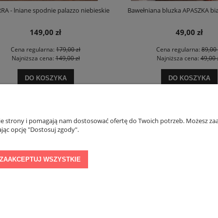
- lniane spodnie palazzo niebieskie
Bawełniana bluzka APASZKA biało
149,00 zł
49,00 zł
Cena regularna:
179,00 zł
Cena regularna:
89,00 zł
Najniższa cena:
149,00 zł
Najniższa cena:
49,00 zł
DO KOSZYKA
DO KOSZYKA
nie strony i pomagają nam dostosować ofertę do Twoich potrzeb. Możesz zaa
PŁATNOŚCI I DOSTAWA
INFORMACJE
jąc opcję "Dostosuj zgody".
Formy płatności
Regulamin konkurs
ZAAKCEPTUJ WSZYSTKIE
Czas i koszty dostawy
Polityka prywatnoś
Sklep internetowy Shoper Premium