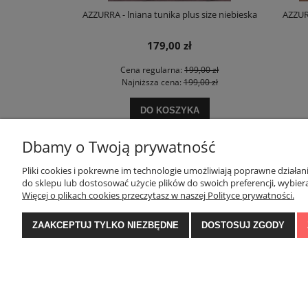
 oversize
AZZURRA - lniana tunika plus size niebieska
AZZURRA 
179,00 zł
zł
Cena regularna:
199,00 zł
ł
Najniższa cena:
199,00 zł
DO KOSZYKA
Dbamy o Twoją prywatność
Pliki cookies i pokrewne im technologie umożliwiają poprawne działa
POMOC
MOJE KONTO
do sklepu lub dostosować użycie plików do swoich preferencji, wybiera
Więcej o plikach cookies przeczytasz w naszej Polityce prywatności.
Zwroty i reklamacje
Twoje zamówienia
ZAAKCEPTUJ TYLKO NIEZBĘDNE
DOSTOSUJ ZGODY
Regulamin konkursu na Facebooku
Ustawienia konta
Regulamin
Przechowalnia