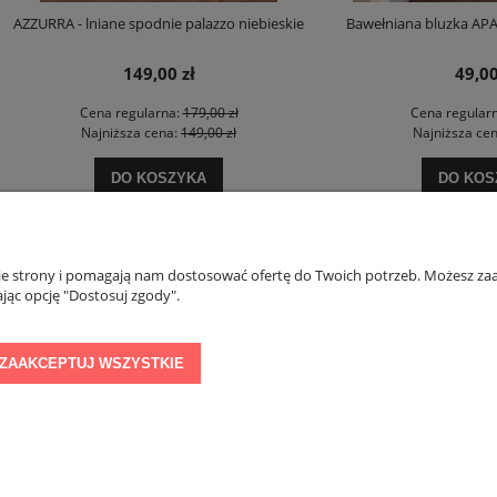
- lniane spodnie palazzo niebieskie
Bawełniana bluzka APASZKA biało
149,00 zł
49,00 zł
Cena regularna:
179,00 zł
Cena regularna:
89,00 zł
Najniższa cena:
149,00 zł
Najniższa cena:
49,00 zł
DO KOSZYKA
DO KOSZYKA
nie strony i pomagają nam dostosować ofertę do Twoich potrzeb. Możesz zaa
PŁATNOŚCI I DOSTAWA
INFORMACJE
jąc opcję "Dostosuj zgody".
Formy płatności
Regulamin konkurs
ZAAKCEPTUJ WSZYSTKIE
Czas i koszty dostawy
Polityka prywatnoś
Sklep internetowy Shoper Premium