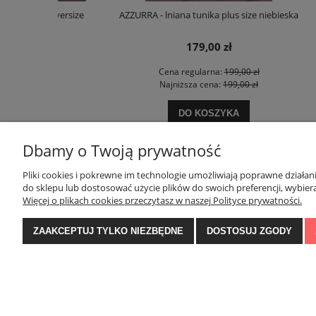
 oversize
AZZURRA - lniana tunika plus size niebieska
AZZURRA 
179,00 zł
zł
Cena regularna:
199,00 zł
ł
Najniższa cena:
199,00 zł
DO KOSZYKA
Dbamy o Twoją prywatność
Pliki cookies i pokrewne im technologie umożliwiają poprawne działa
POMOC
MOJE KONTO
do sklepu lub dostosować użycie plików do swoich preferencji, wybiera
Więcej o plikach cookies przeczytasz w naszej Polityce prywatności.
Zwroty i reklamacje
Twoje zamówienia
ZAAKCEPTUJ TYLKO NIEZBĘDNE
DOSTOSUJ ZGODY
Regulamin konkursu na Facebooku
Ustawienia konta
Regulamin
Przechowalnia