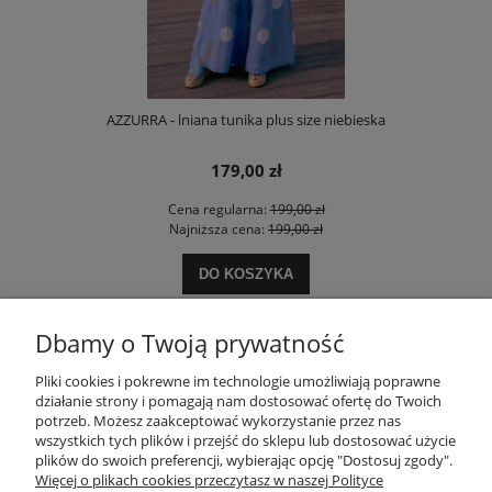
AZZURRA - lniana tunika plus size niebieska
179,00 zł
Cena regularna:
199,00 zł
Najniższa cena:
199,00 zł
DO KOSZYKA
Dbamy o Twoją prywatność
POMOC
Pliki cookies i pokrewne im technologie umożliwiają poprawne
działanie strony i pomagają nam dostosować ofertę do Twoich
potrzeb. Możesz zaakceptować wykorzystanie przez nas
wszystkich tych plików i przejść do sklepu lub dostosować użycie
MOJE KONTO
plików do swoich preferencji, wybierając opcję "Dostosuj zgody".
Więcej o plikach cookies przeczytasz w naszej Polityce