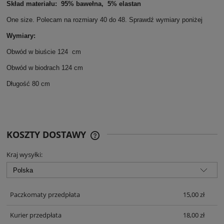
Skład materiału: 95% bawełna, 5% elastan
One size. Polecam na rozmiary 40 do 48. Sprawdź wymiary poniżej
Wymiary:
Obwód w biuście 124 cm
Obwód w biodrach 124 cm
Długość 80 cm
KOSZTY DOSTAWY
CENA NIE ZAWIERA EWENTUALNYCH
KOSZTÓW PŁATNOŚCI
Kraj wysyłki:
Paczkomaty przedpłata
15,00 zł
Kurier przedpłata
18,00 zł