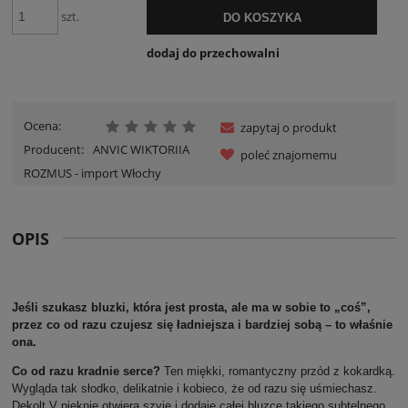
szt.
DO KOSZYKA
dodaj do przechowalni
Ocena:
zapytaj o produkt
Producent:
ANVIC WIKTORIIA
poleć znajomemu
ROZMUS - import Włochy
OPIS
Jeśli szukasz bluzki, która jest prosta, ale ma w sobie to „coś”,
przez co od razu czujesz się ładniejsza i bardziej sobą – to właśnie
ona.
Co od razu kradnie serce?
Ten miękki, romantyczny przód z kokardką.
Wygląda tak słodko, delikatnie i kobieco, że od razu się uśmiechasz.
Dekolt V pięknie otwiera szyję i dodaje całej bluzce takiego subtelnego,