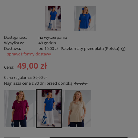
Dostępność:
na wyczerpaniu
Wysyłka w:
48 godzin
Dostawa:
od 15,00 zł
- Paczkomaty przedpłata
(Polska)
sprawdź formy dostawy
Cena nie zawiera ewentualnych kosztów płatności
49,00 zł
Cena:
Cena regularna:
89,00 zł
Najniższa cena z 30 dni przed obniżką:
49,00 zł