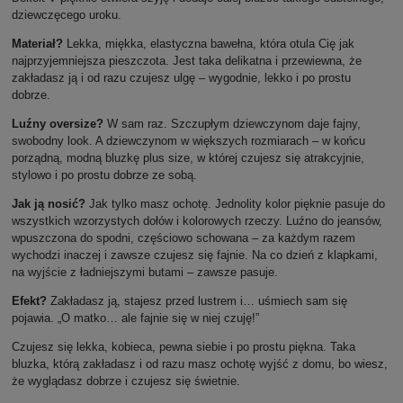
dziewczęcego uroku.
Materiał?
Lekka, miękka, elastyczna bawełna, która otula Cię jak
najprzyjemniejsza pieszczota. Jest taka delikatna i przewiewna, że
zakładasz ją i od razu czujesz ulgę – wygodnie, lekko i po prostu
dobrze.
Luźny oversize?
W sam raz. Szczupłym dziewczynom daje fajny,
swobodny look. A dziewczynom w większych rozmiarach – w końcu
porządną, modną bluzkę plus size, w której czujesz się atrakcyjnie,
stylowo i po prostu dobrze ze sobą.
Jak ją nosić?
Jak tylko masz ochotę. Jednolity kolor pięknie pasuje do
wszystkich wzorzystych dołów i kolorowych rzeczy. Luźno do jeansów,
wpuszczona do spodni, częściowo schowana – za każdym razem
wychodzi inaczej i zawsze czujesz się fajnie. Na co dzień z klapkami,
na wyjście z ładniejszymi butami – zawsze pasuje.
Efekt?
Zakładasz ją, stajesz przed lustrem i… uśmiech sam się
pojawia. „O matko… ale fajnie się w niej czuję!”
Czujesz się lekka, kobieca, pewna siebie i po prostu piękna. Taka
bluzka, którą zakładasz i od razu masz ochotę wyjść z domu, bo wiesz,
że wyglądasz dobrze i czujesz się świetnie.