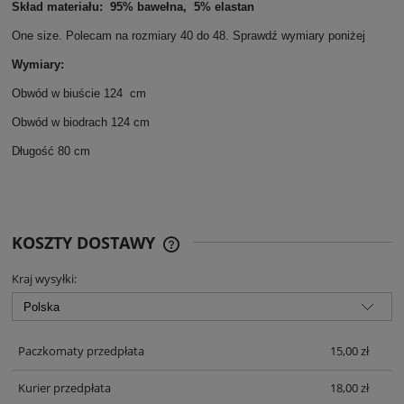
Skład materiału: 95% bawełna, 5% elastan
One size. Polecam na rozmiary 40 do 48. Sprawdź wymiary poniżej
Wymiary:
Obwód w biuście 124 cm
Obwód w biodrach 124 cm
Długość 80 cm
KOSZTY DOSTAWY
CENA NIE ZAWIERA EWENTUALNYCH
KOSZTÓW PŁATNOŚCI
Kraj wysyłki:
Paczkomaty przedpłata
15,00 zł
Kurier przedpłata
18,00 zł