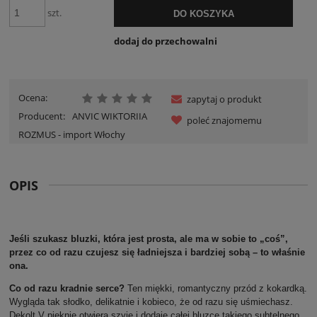
szt.
DO KOSZYKA
dodaj do przechowalni
Ocena:
zapytaj o produkt
Producent:
ANVIC WIKTORIIA
poleć znajomemu
ROZMUS - import Włochy
OPIS
Jeśli szukasz bluzki, która jest prosta, ale ma w sobie to „coś”,
przez co od razu czujesz się ładniejsza i bardziej sobą – to właśnie
ona.
Co od razu kradnie serce?
Ten miękki, romantyczny przód z kokardką.
Wygląda tak słodko, delikatnie i kobieco, że od razu się uśmiechasz.
Dekolt V pięknie otwiera szyję i dodaje całej bluzce takiego subtelnego,