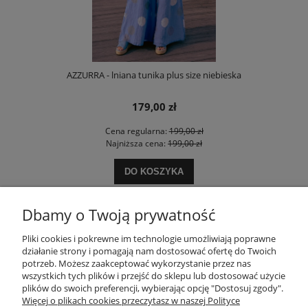
AZZURRA - lniana tunika plus size niebieska
179,00 zł
Cena regularna:
199,00 zł
Najniższa cena:
199,00 zł
DO KOSZYKA
Dbamy o Twoją prywatność
POMOC
Pliki cookies i pokrewne im technologie umożliwiają poprawne
działanie strony i pomagają nam dostosować ofertę do Twoich
potrzeb. Możesz zaakceptować wykorzystanie przez nas
wszystkich tych plików i przejść do sklepu lub dostosować użycie
MOJE KONTO
plików do swoich preferencji, wybierając opcję "Dostosuj zgody".
Więcej o plikach cookies przeczytasz w naszej Polityce