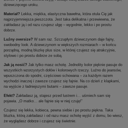
dziewczęcego uroku.
Materiał?
Lekka, miękka, elastyczna bawełna, która otula Cię jak
najprzyjemniejsza pieszczota. Jest taka delikatna i przewiewna, że
zakładasz ją i od razu czujesz ulgę – wygodnie, lekko i po prostu
dobrze.
Luźny oversize?
W sam raz. Szczupłym dziewczynom daje fajny,
swobodny look. A dziewczynom w większych rozmiarach – w końcu
porządną, modną bluzkę plus size, w której czujesz się atrakcyjnie,
stylowo i po prostu dobrze ze sobą.
Jak ją nosić?
Jak tylko masz ochotę. Jednolity kolor pięknie pasuje do
wszystkich wzorzystych dołów i kolorowych rzeczy. Luźno do jeansów,
wpuszczona do spodni, częściowo schowana – za każdym razem
wychodzi inaczej i zawsze czujesz się fajnie. Na co dzień z klapkami,
na wyjście z ładniejszymi butami – zawsze pasuje.
Efekt?
Zakładasz ją, stajesz przed lustrem i… uśmiech sam się
pojawia. „O matko… ale fajnie się w niej czuję!”
Czujesz się lekka, kobieca, pewna siebie i po prostu piękna. Taka
bluzka, którą zakładasz i od razu masz ochotę wyjść z domu, bo wiesz,
że wyglądasz dobrze i czujesz się świetnie.