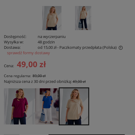
Dostępność:
na wyczerpaniu
Wysyłka w:
48 godzin
Dostawa:
od 15,00 zł
- Paczkomaty przedpłata
(Polska)
sprawdź formy dostawy
Cena nie zawiera ewentualnych kosztów płatności
49,00 zł
Cena:
Cena regularna:
89,00 zł
Najniższa cena z 30 dni przed obniżką:
49,00 zł