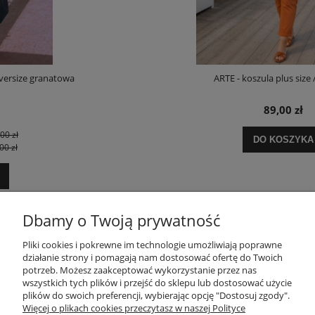
ARTE - koszula plus size / oversize
89,00 zł
DO KOSZYKA
Dbamy o Twoją prywatność
POMOC
Pliki cookies i pokrewne im technologie umożliwiają poprawne
działanie strony i pomagają nam dostosować ofertę do Twoich
potrzeb. Możesz zaakceptować wykorzystanie przez nas
wszystkich tych plików i przejść do sklepu lub dostosować użycie
MOJE KONTO
plików do swoich preferencji, wybierając opcję "Dostosuj zgody".
Więcej o plikach cookies przeczytasz w naszej Polityce