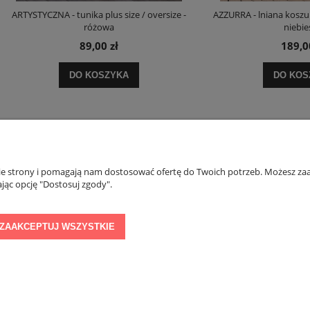
ZNA - tunika plus size / oversize -
AZZURRA - lniana koszula/narzutka 
różowa
niebieska
89,00 zł
189,00 zł
DO KOSZYKA
DO KOSZYKA
nie strony i pomagają nam dostosować ofertę do Twoich potrzeb. Możesz zaa
PŁATNOŚCI I DOSTAWA
INFORMACJE
jąc opcję "Dostosuj zgody".
Formy płatności
Regulamin konkurs
ZAAKCEPTUJ WSZYSTKIE
Czas i koszty dostawy
Polityka prywatnoś
Sklep internetowy Shoper Premium