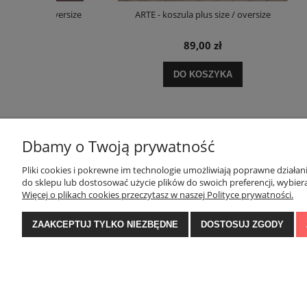
 oversize
ARTE - koszula plus size / oversize
ARTYSTYC
89,00 zł
zł
DO KOSZYKA
ł
Dbamy o Twoją prywatność
Pliki cookies i pokrewne im technologie umożliwiają poprawne działa
POMOC
MOJE KONTO
do sklepu lub dostosować użycie plików do swoich preferencji, wybiera
Więcej o plikach cookies przeczytasz w naszej Polityce prywatności.
Zwroty i reklamacje
Twoje zamówienia
ZAAKCEPTUJ TYLKO NIEZBĘDNE
DOSTOSUJ ZGODY
Regulamin konkursu na Facebooku
Ustawienia konta
Regulamin
Przechowalnia