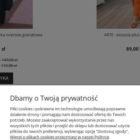
ARTE - koszula plus size / oversize
89,00 zł
Dbamy o Twoją prywatność
POMOC
Pliki cookies i pokrewne im technologie umożliwiają poprawne
działanie strony i pomagają nam dostosować ofertę do Twoich
potrzeb. Możesz zaakceptować wykorzystanie przez nas
wszystkich tych plików i przejść do sklepu lub dostosować użycie
MOJE KONTO
plików do swoich preferencji, wybierając opcję "Dostosuj zgody".
Więcej o plikach cookies przeczytasz w naszej Polityce