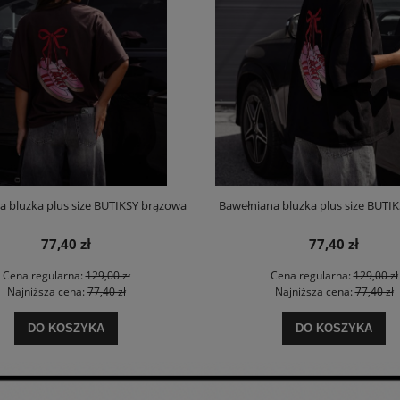
a bluzka plus size BUTIKSY brązowa
Bawełniana bluzka plus size BUTIK
77,40 zł
77,40 zł
Cena regularna:
129,00 zł
Cena regularna:
129,00 zł
Najniższa cena:
77,40 zł
Najniższa cena:
77,40 zł
DO KOSZYKA
DO KOSZYKA