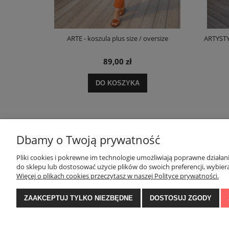
 oversize
ARTE - koszula plus size / oversize
ARTYSTYC
89,00 zł
zł
DO KOSZYKA
ł
Dbamy o Twoją prywatność
POMOC
MOJE KONTO
Pliki cookies i pokrewne im technologie umożliwiają poprawne działa
do sklepu lub dostosować użycie plików do swoich preferencji, wybiera
Więcej o plikach cookies przeczytasz w naszej Polityce prywatności.
Zwroty i reklamacje
Twoje zamówienia
Regulamin konkursu na Facebooku
Ustawienia konta
ZAAKCEPTUJ TYLKO NIEZBĘDNE
DOSTOSUJ ZGODY
Regulamin
Przechowalnia