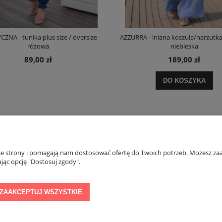
ZNA - tunika plus size / oversize -
AZZURRA - lniana koszula/narzutka 
różowa
niebieska
89,00 zł
189,00 zł
DO KOSZYKA
PŁATNOŚCI I DOSTAWA
INFORMACJE
nie strony i pomagają nam dostosować ofertę do Twoich potrzeb. Możesz zaa
jąc opcję "Dostosuj zgody".
Formy płatności
Regulamin konkurs
Czas i koszty dostawy
Polityka prywatnoś
ZAAKCEPTUJ WSZYSTKIE