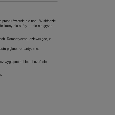
o prostu świetnie się nosi. W składzie
elikatny dla skóry — nic nie gryzie,
awach. Romantyczne, dziewczęce, z
rostu piękne, romantyczne,
sz wyglądać kobieco i czuć się
0%