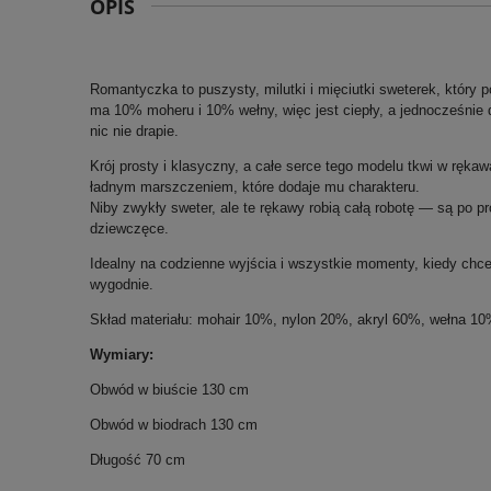
OPIS
Romantyczka to puszysty, milutki i mięciutki sweterek, który p
ma 10% moheru i 10% wełny, więc jest ciepły, a jednocześnie d
nic nie drapie.
Krój prosty i klasyczny, a całe serce tego modelu tkwi w ręk
ładnym marszczeniem, które dodaje mu charakteru.
Niby zwykły sweter, ale te rękawy robią całą robotę — są po p
dziewczęce.
Idealny na codzienne wyjścia i wszystkie momenty, kiedy chce
wygodnie.
Skład materiału: mohair 10%, nylon 20%, akryl 60%, wełna 1
Wymiary:
Obwód w biuście 130 cm
Obwód w biodrach 130 cm
Długość 70 cm