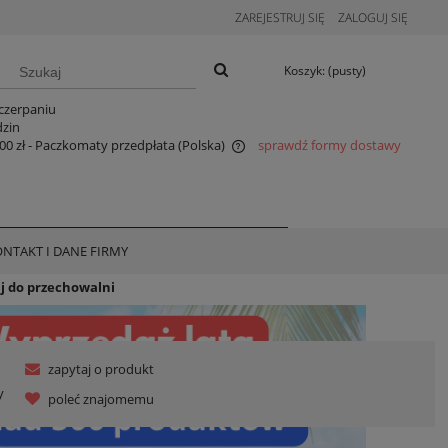
ZAREJESTRUJ SIĘ
ZALOGUJ SIĘ
Koszyk:
(pusty)
czerpaniu
dzin
00 zł
- Paczkomaty przedpłata
(Polska)
sprawdź formy dostawy
a nie zawiera ewentualnych kosztów
ności
DO KOSZYKA
NTAKT I DANE FIRMY
j do przechowalni
zapytaj o produkt
y
poleć znajomemu