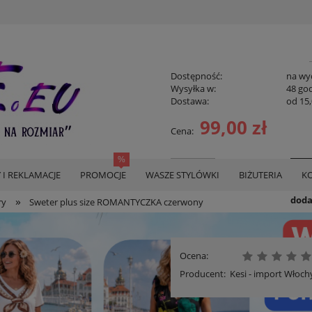
Dostępność:
na wy
Wysyłka w:
48 go
Dostawa:
od 15,
99,00 zł
Cena:
Cen
płat
szt.
 I REKLAMACJE
PROMOCJE
WASZE STYLÓWKI
BIŻUTERIA
KO
doda
»
ry
Sweter plus size ROMANTYCZKA czerwony
Ocena:
Producent:
Kesi - import Włoch