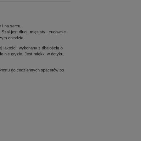
e i na sercu.
Szal jest długi, mięsisty i cudownie
zym chłodzie.
ej jakości, wykonany z dbałością o
e nie gryzie. Jest miękki w dotyku,
o prostu do codziennych spacerów po