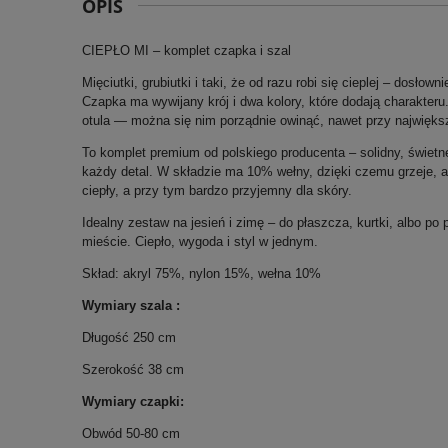
OPIS
CIEPŁO MI – komplet czapka i szal
Mięciutki, grubiutki i taki, że od razu robi się cieplej – dosłowni
Czapka ma wywijany krój i dwa kolory, które dodają charakteru. 
otula — można się nim porządnie owinąć, nawet przy najwięks
To komplet premium od polskiego producenta – solidny, świetn
każdy detal. W składzie ma 10% wełny, dzięki czemu grzeje, al
ciepły, a przy tym bardzo przyjemny dla skóry.
Idealny zestaw na jesień i zimę – do płaszcza, kurtki, albo p
mieście. Ciepło, wygoda i styl w jednym.
Skład: akryl 75%, nylon 15%, wełna 10%
Wymiary szala :
Długość 250 cm
Szerokość 38 cm
Wymiary czapki:
Obwód 50-80 cm