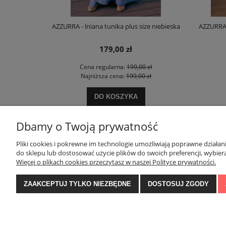
 oversize
AZZURRA - lniana tunika plus size niebieska
AZZURRA 
179,00 zł
zł
Cena regularna:
199,00 zł
ł
Najniższa cena:
199,00 zł
DO KOSZYKA
Dbamy o Twoją prywatność
POMOC
MOJE KONTO
Pliki cookies i pokrewne im technologie umożliwiają poprawne działa
do sklepu lub dostosować użycie plików do swoich preferencji, wybiera
Więcej o plikach cookies przeczytasz w naszej Polityce prywatności.
Zwroty i reklamacje
Twoje zamówienia
Regulamin konkursu na Facebooku
Ustawienia konta
ZAAKCEPTUJ TYLKO NIEZBĘDNE
DOSTOSUJ ZGODY
Regulamin
Przechowalnia