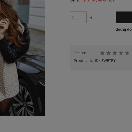
Cena:
płatnośc
szt.
dodaj d
Ocena:
Producent:
J&k SWETRY