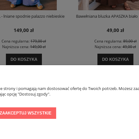
- lniane spodnie palazzo niebieskie
Bawełniana bluzka APASZKA biało
149,00 zł
49,00 zł
Cena regularna:
179,00 zł
Cena regularna:
89,00 zł
Najniższa cena:
149,00 zł
Najniższa cena:
49,00 zł
DO KOSZYKA
DO KOSZYKA
PŁATNOŚCI I DOSTAWA
INFORMACJE
nie strony i pomagają nam dostosować ofertę do Twoich potrzeb. Możesz zaa
jąc opcję "Dostosuj zgody".
Formy płatności
Regulamin konkurs
Czas i koszty dostawy
Polityka prywatnoś
ZAAKCEPTUJ WSZYSTKIE