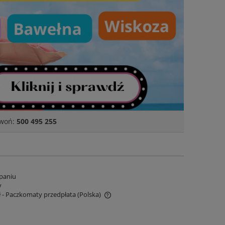
zwoń:
500 495 255
paniu
y
ł
- Paczkomaty przedpłata
(Polska)
e zawiera ewentualnych kosztów