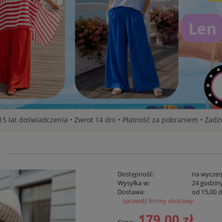
 15 lat doświadczenia • Zwrot 14 dni • Płatność za pobraniem • Zad
E
Dostępność:
na wyczer
Wysyłka w:
24 godzin
Dostawa:
od 15,00 z
sprawdź formy dostawy
Cena ni
179,00 zł