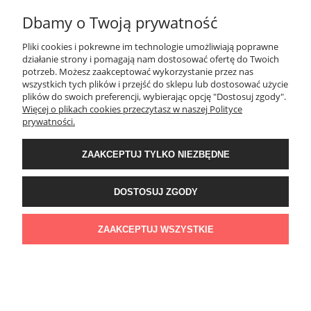
Dbamy o Twoją prywatność
Pliki cookies i pokrewne im technologie umożliwiają poprawne
działanie strony i pomagają nam dostosować ofertę do Twoich
potrzeb. Możesz zaakceptować wykorzystanie przez nas
wszystkich tych plików i przejść do sklepu lub dostosować użycie
plików do swoich preferencji, wybierając opcję "Dostosuj zgody".
Więcej o plikach cookies przeczytasz w naszej Polityce
prywatności.
ZAAKCEPTUJ TYLKO NIEZBĘDNE
JAK MALOWANA - wiskozowa sukienka plus size / oversize -
DOSTOSUJ ZGODY
granatowa
89,00 zł
ZAAKCEPTUJ WSZYSTKIE
Cena regularna:
139,00 zł
Najniższa cena:
139,00 zł
DO KOSZYKA