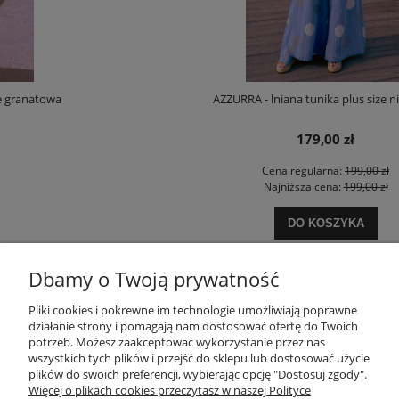
AZZURRA - lniana tunika plus size niebieska
179,00 zł
Cena regularna:
199,00 zł
Najniższa cena:
199,00 zł
DO KOSZYKA
Dbamy o Twoją prywatność
POMOC
Pliki cookies i pokrewne im technologie umożliwiają poprawne
działanie strony i pomagają nam dostosować ofertę do Twoich
potrzeb. Możesz zaakceptować wykorzystanie przez nas
wszystkich tych plików i przejść do sklepu lub dostosować użycie
MOJE KONTO
plików do swoich preferencji, wybierając opcję "Dostosuj zgody".
Więcej o plikach cookies przeczytasz w naszej Polityce