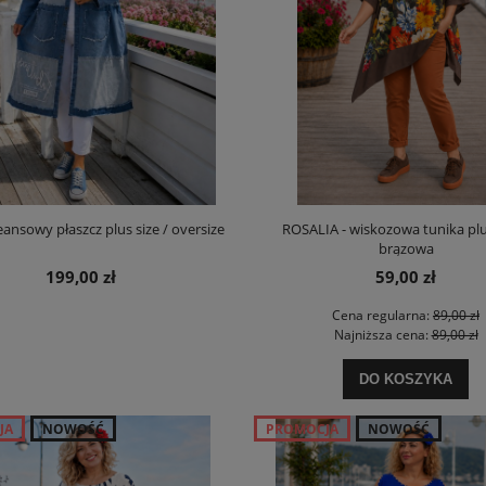
eansowy płaszcz plus size / oversize
ROSALIA - wiskozowa tunika plus
brązowa
199,00 zł
59,00 zł
Cena regularna:
89,00 zł
Najniższa cena:
89,00 zł
DO KOSZYKA
JA
NOWOŚĆ
PROMOCJA
NOWOŚĆ